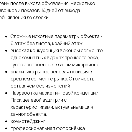
день после выхода объявления. Несколько
звонков и показов. 14 дней от выхода
объявления до сделки
Сложные исходные параметры объекта -
6 этаж без лифта, крайний этаж
высокая конкуренция в эконом сегменте
однокомнатных в домах прошлого века,
густо застроенных в даннм микррайоне
аналитика рынка, ценовая позиция в
среднем сегменте рынка. Стоимость
оставляем без изменений
Пазработка маркетинговой концепции.
Писк целевой аудитрии с
характеристиками, актуальными для
данног объекта.
хоумстейджинг
профессиональная фотосьёмка