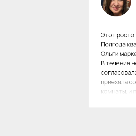
Это просто
Полгода ква
Ольги марк
В течение н
согласовала
приехала с
комнаты, и 
Кроме сери
позиции кв
планировку 
После публ