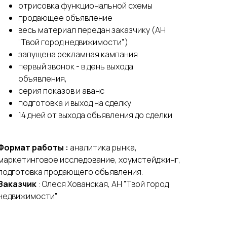
отрисовка функциональной схемы
продающее объявление
весь материал передан заказчику (АН
"Твой город недвижимости")
запущена рекламная кампания
первый звонок - в день выхода
объявления,
серия показов и аванс
подготовка и выход на сделку
14 дней от выхода объявления до сделки
Формат работы :
аналитика рынка,
маркетинговое исследование, хоумстейджинг,
подготовка продающего объявления.
Заказчик
: Олеся Хованская, АН "Твой город
недвижимости"