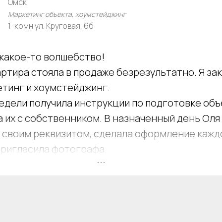
Омск
Маркетинг объекта, хоумстейджинг
1-комн ул. Круговая, 6б
 какое-то волшебство!
ртира стояла в продаже безрезультатно. Я зак
етинг и хоумстейджинг.
едели получила инструкции по подготовке объ
 их с собственником. В назначенный день Оля
о своим реквизитом, сделала оформление кажд
пригласила фотографа.
и фотографий я получила информацию о ценов
артиры, её конкурентных преимуществах, крас
и текст для объявления.
икации подготовленного Олей объявления в пе