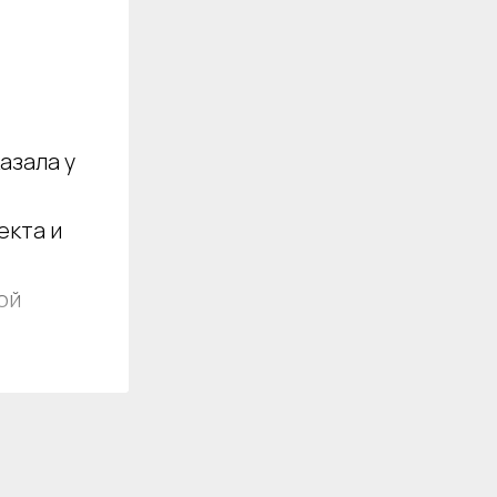
азала у
екта и
ой
ой
ивую
рвый же