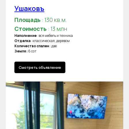
Ушаковъ
Площадь
: 130 кв.м.
Стоимость
: 13 млн
Наполнение
: вся мебель и техника
Отделка
: классическая, деревом
Количество спален
: две
Земля :
6 сот
Смотреть объявление