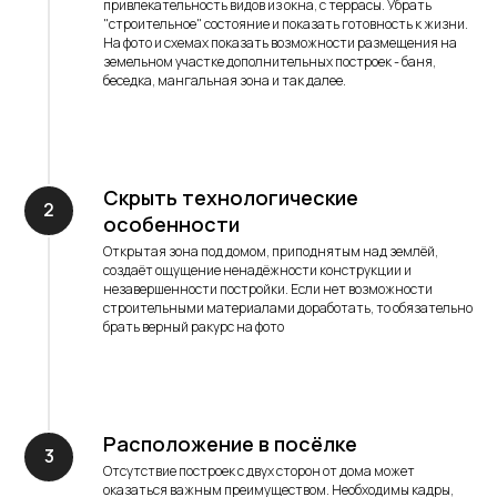
привлекательность видов из окна, с террасы. Убрать
"строительное" состояние и показать готовность к жизни.
На фото и схемах показать возможности размещения на
земельном участке дополнительных построек - баня,
беседка, мангальная зона и так далее.
Скрыть технологические
особенности
Открытая зона под домом, приподнятым над землёй,
создаёт ощущение ненадёжности конструкции и
незавершенности постройки. Если нет возможности
строительными материалами доработать, то обязательно
брать верный ракурс на фото
Расположение в посёлке
Отсутствие построек с двух сторон от дома может
оказаться важным преимуществом. Необходимы кадры,