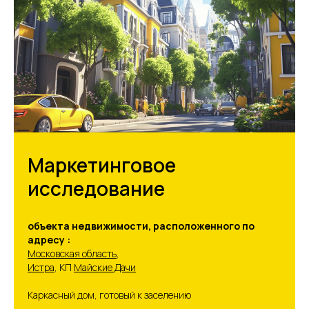
Маркетинговое
исследование
объекта недвижимости, расположенного по
адресу :
Московская область
,
Истра
, КП
Майские Дачи
Каркасный дом, готовый к заселению