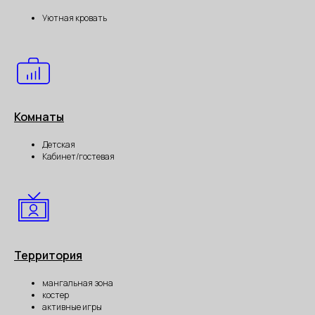
Уютная кровать
Комнаты
Детская
Кабинет/гостевая
Территория
мангальная зона
костер
активные игры