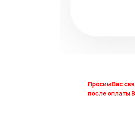
Просим Вас свя
после оплаты 
ТГ : https://t.me/
e-mail : lite.rie